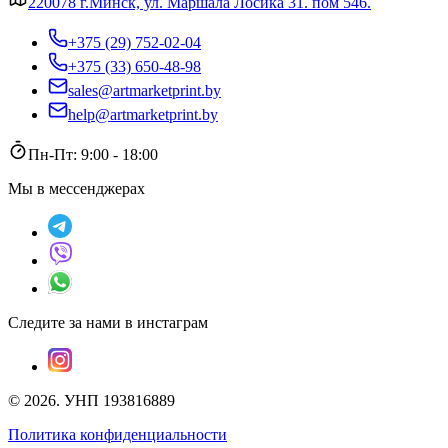
220078 г.Минск, ул. Маршала Лосика 31. пом 546.
+375 (29) 752-02-04
+375 (33) 650-48-98
sales@artmarketprint.by
help@artmarketprint.by
Пн-Пт: 9:00 - 18:00
Мы в мессенджерах
Следите за нами в инстаграм
©
2026
.
УНП 193816889
Политика конфиденциальности