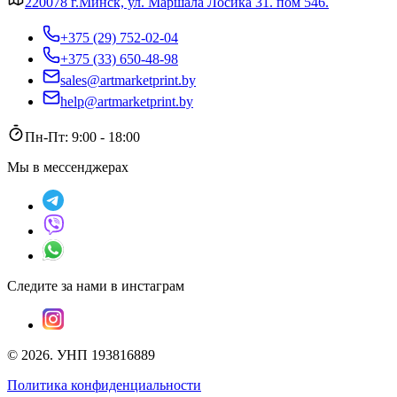
220078 г.Минск, ул. Маршала Лосика 31. пом 546.
+375 (29) 752-02-04
+375 (33) 650-48-98
sales@artmarketprint.by
help@artmarketprint.by
Пн-Пт: 9:00 - 18:00
Мы в мессенджерах
Следите за нами в инстаграм
©
2026
.
УНП 193816889
Политика конфиденциальности