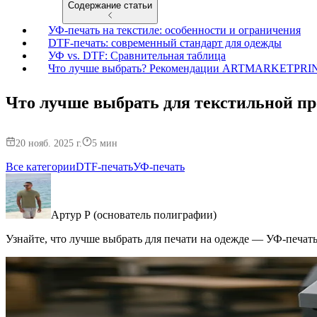
Содержание статьи
УФ-печать на текстиле: особенности и ограничения
DTF-печать: современный стандарт для одежды
УФ vs. DTF: Сравнительная таблица
Что лучше выбрать? Рекомендации ARTMARKETPRI
Что лучше выбрать для текстильной п
20 нояб. 2025 г.
5
мин
Все категории
DTF-печать
УФ-печать
Артур Р (основатель полиграфии)
Узнайте, что лучше выбрать для печати на одежде — УФ-печать