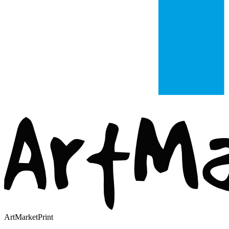
ArtMarketPrint