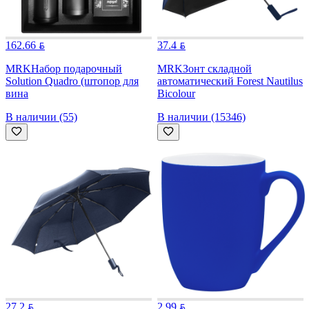
162.66
37.4
MRK
Набор подарочный
MRK
Зонт складной
Solution Quadro (штопор для
автоматический Forest Nautilus
вина
Bicolour
В наличии (55)
В наличии (15346)
27.2
2.99