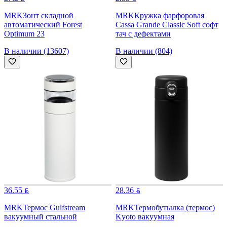
MRK
Зонт складной
MRK
Кружка фарфоровая
автоматический Forest
Cassa Grande Сlassic Soft софт
Optimum 23
тач с дефектами
В наличии (13607)
В наличии (804)
36.55
28.36
MRK
Термос Gulfstream
MRK
Термобутылка (термос)
вакуумный стальной
Kyoto вакуумная