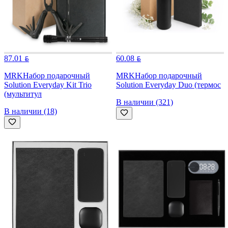
87.01
60.08
MRK
Набор подарочный
MRK
Набор подарочный
Solution Everyday Kit Trio
Solution Everyday Duo (термос
(мультитул
В наличии (321)
В наличии (18)