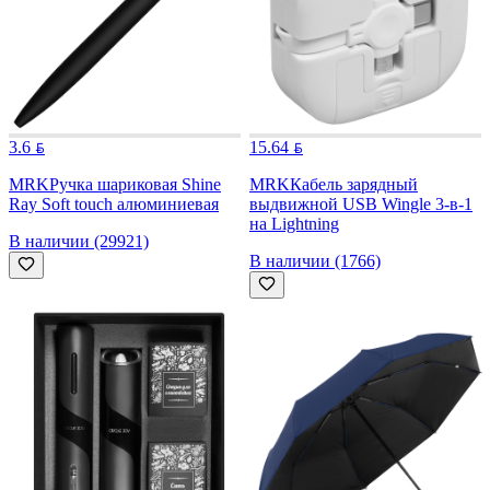
3.6
15.64
MRK
Ручка шариковая Shine
MRK
Кабель зарядный
Ray Soft touch алюминиевая
выдвижной USB Wingle 3-в-1
на Lightning
В наличии (29921)
В наличии (1766)