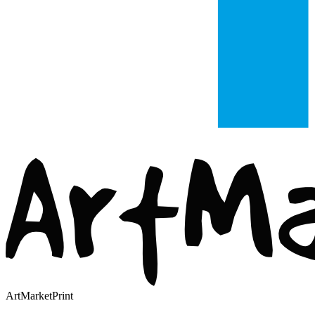
ArtMarketPrint