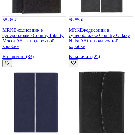
58.85
58.85
MRK
Ежедневник в
MRK
Ежедневник в
суперобложке Country Liberty
суперобложке Country Galaxy
Mocca A5+ в подарочной
Nuba A5+ в подарочной
коробке
коробке
В наличии (33)
В наличии (25)