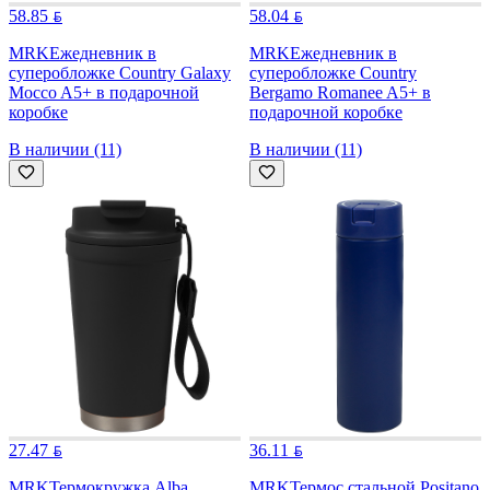
58.85
58.04
MRK
Ежедневник в
MRK
Ежедневник в
суперобложке Country Galaxy
суперобложке Country
Mocco A5+ в подарочной
Bergamo Romanee A5+ в
коробке
подарочной коробке
В наличии (11)
В наличии (11)
27.47
36.11
MRK
Термокружка Alba
MRK
Термос стальной Positano