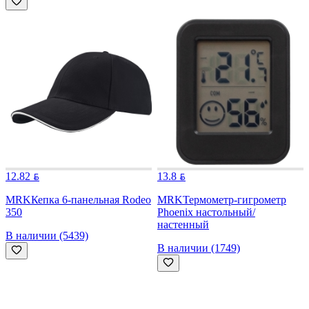
12.82
13.8
MRK
Кепка 6-панельная Rodeo
MRK
Термометр-гигрометр
350
Phoenix настольный/
настенный
В наличии (5439)
В наличии (1749)