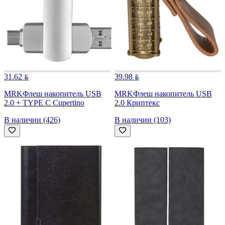
31.62
39.98
MRK
Флеш накопитель USB
MRK
Флеш накопитель USB
2.0 + TYPE C Cupertino
2.0 Криптекс
В наличии (426)
В наличии (103)