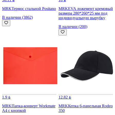
MRK
Термос стальной Positano
MRK
EVA ложемент кремовый
размера 280*260*25 мм под
В наличии (3862)
индивидуальную вырубку
В наличии (200)
1.9
12.82
MRK
Папка-конверт Workmate
MRK
Кепка 6-панельная Rodeo
А4 с кнопкой
350