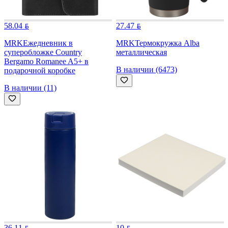
58.04
27.47
MRK
Ежедневник в
MRK
Термокружка Alba
суперобложке Country
металлическая
Bergamo Romanee A5+ в
В наличии (6473)
подарочной коробке
В наличии (11)
36.11
10