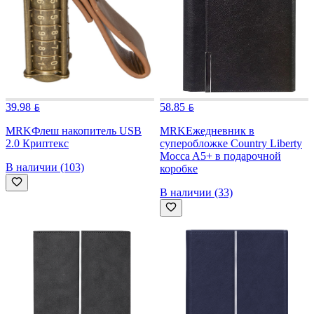
39.98
58.85
MRK
Флеш накопитель USB
MRK
Ежедневник в
2.0 Криптекс
суперобложке Country Liberty
Mocca A5+ в подарочной
В наличии (103)
коробке
В наличии (33)