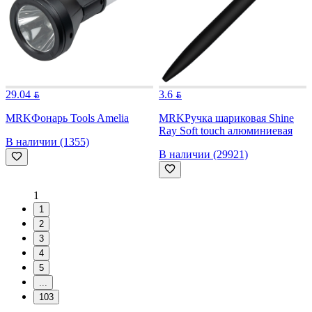
29.04
3.6
MRK
Фонарь Tools Amelia
MRK
Ручка шариковая Shine
Ray Soft touch алюминиевая
В наличии (1355)
В наличии (29921)
1
1
2
3
4
5
...
103