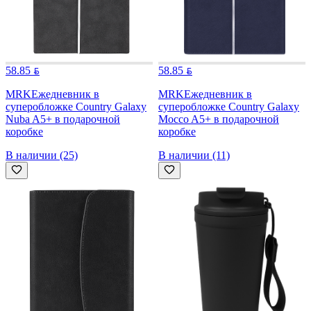
58.85
58.85
MRK
Ежедневник в
MRK
Ежедневник в
суперобложке Country Galaxy
суперобложке Country Galaxy
Nuba A5+ в подарочной
Mocco A5+ в подарочной
коробке
коробке
В наличии (25)
В наличии (11)