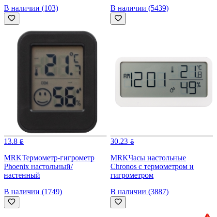
В наличии (103)
В наличии (5439)
13.8
30.23
MRK
Термометр-гигрометр
MRK
Часы настольные
Phoenix настольный/
Chronos с термометром и
настенный
гигрометром
В наличии (1749)
В наличии (3887)