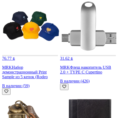
76.77
31.62
MRK
Набор
MRK
Флеш накопитель USB
демонстрационный Print
2.0 + TYPE C Cupertino
Sample из 5 кепок (Rodeo
В наличии (426)
В наличии (59)