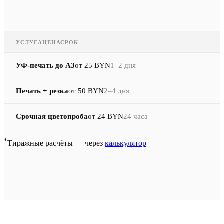
УСЛУГА
ЦЕНА
СРОК
УФ-печать до A3
от 25 BYN
1–2 дня
Печать + резка
от 50 BYN
2–4 дня
Срочная цветопроба
от 24 BYN
24 часа
*
Тиражные расчёты — через
калькулятор