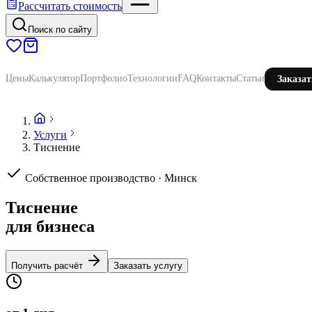
Рассчитать стоимость
Поиск по сайту
Цены
Калькулятор
Портфолио
Технологии
FAQ
Контакты
Статьи
Заказат
Услуги
Тиснение
Собственное производство · Минск
Тиснение
для бизнеса
Получить расчёт
Заказать услугу