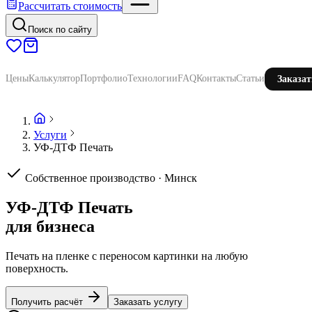
Рассчитать стоимость
Поиск по сайту
Цены
Калькулятор
Портфолио
Технологии
FAQ
Контакты
Статьи
Заказат
Услуги
УФ-ДТФ Печать
Собственное производство · Минск
УФ-ДТФ Печать
для бизнеса
Печать на пленке с переносом картинки на любую
поверхность.
Получить расчёт
Заказать услугу