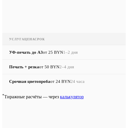
УСЛУГА
ЦЕНА
СРОК
УФ-печать до A3
от 25 BYN
1–2 дня
Печать + резка
от 50 BYN
2–4 дня
Срочная цветопроба
от 24 BYN
24 часа
*
Тиражные расчёты — через
калькулятор