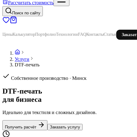
Рассчитать стоимость
Поиск по сайту
Цены
Калькулятор
Портфолио
Технологии
FAQ
Контакты
Статьи
Заказат
Услуги
DTF-печать
Собственное производство · Минск
DTF-печать
для бизнеса
Идеально для текстиля и сложных дизайнов.
Получить расчёт
Заказать услугу