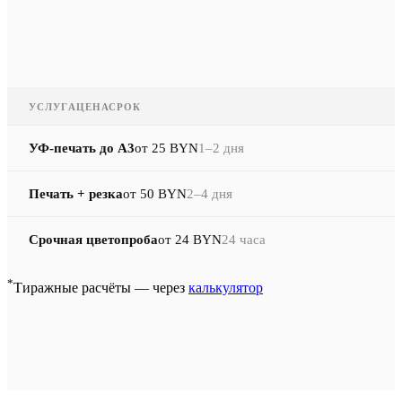
УСЛУГА
ЦЕНА
СРОК
УФ-печать до A3
от 25 BYN
1–2 дня
Печать + резка
от 50 BYN
2–4 дня
Срочная цветопроба
от 24 BYN
24 часа
*
Тиражные расчёты — через
калькулятор