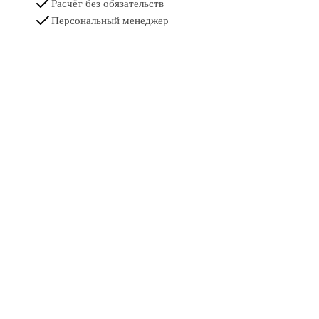
Расчёт без обязательств
Персональный менеджер
Имя
Телефон
Комментарий
Добавить файл с
макетом
PDF, JPG или PNG до 15 МБ