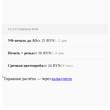
УСЛУГА
ЦЕНА
СРОК
УФ-печать до A3
от 25 BYN
1–2 дня
Печать + резка
от 50 BYN
2–4 дня
Срочная цветопроба
от 24 BYN
24 часа
*
Тиражные расчёты — через
калькулятор